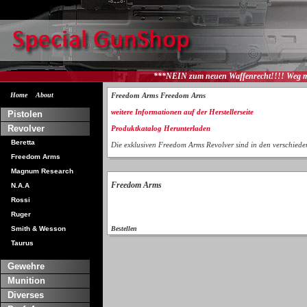
***NEIN zum neuen Waffenrecht!!!! Weg mit Shengen zum Wo
Home
About
Freedom Arms Freedom Arns
weitere Informationen auf der Herstellerseite
Pistolen
Revolver
Produktkatalog Herunterladen
Beretta
Die exklusiven Freedom Arms Revolver sind in den verschieden
Freedom Arms
Magnum Research
Freedom Arms
N.A.A
Rossi
Ruger
Smith & Wesson
Bestellen
Taurus
Gewehre
Munition
Diverses